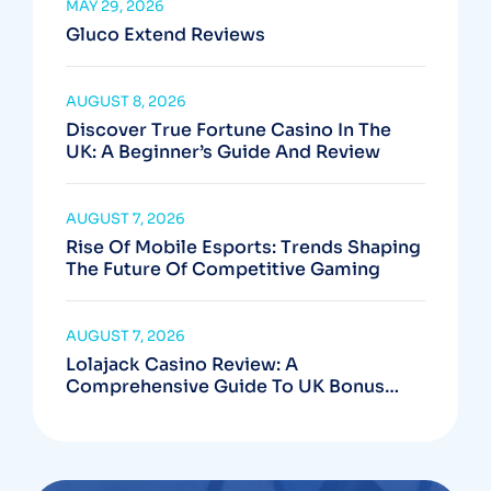
MAY 29, 2026
Gluco Extend Reviews
AUGUST 8, 2026
Discover True Fortune Casino In The
UK: A Beginner’s Guide And Review
AUGUST 7, 2026
Rise Of Mobile Esports: Trends Shaping
The Future Of Competitive Gaming
AUGUST 7, 2026
Lolajack Casino Review: A
Comprehensive Guide To UK Bonus
Offers And Games