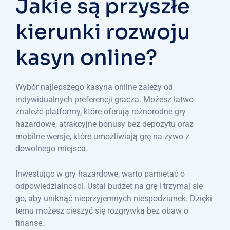
Jakie są przyszłe
kierunki rozwoju
kasyn online?
Wybór najlepszego kasyna online zależy od
indywidualnych preferencji gracza. Możesz łatwo
znaleźć platformy, które oferują różnorodne gry
hazardowe, atrakcyjne bonusy bez depozytu oraz
mobilne wersje, które umożliwiają grę na żywo z
dowolnego miejsca.
Inwestując w gry hazardowe, warto pamiętać o
odpowiedzialności. Ustal budżet na grę i trzymaj się
go, aby uniknąć nieprzyjemnych niespodzianek. Dzięki
temu możesz cieszyć się rozgrywką bez obaw o
finanse.