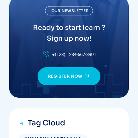
OUR NEWSLETTER
Ready to start learn ?
Sign up now!
+(123) 1234-567-8901
REGISTER NOW
Tag Cloud