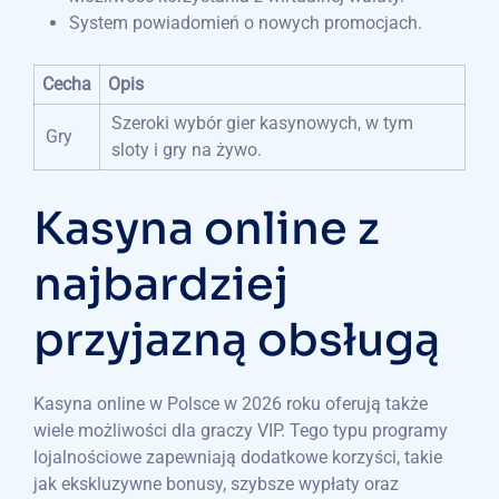
System powiadomień o nowych promocjach.
Cecha
Opis
Szeroki wybór gier kasynowych, w tym
Gry
sloty i gry na żywo.
Kasyna online z
najbardziej
przyjazną obsługą
Kasyna online w Polsce w 2026 roku oferują także
wiele możliwości dla graczy VIP. Tego typu programy
lojalnościowe zapewniają dodatkowe korzyści, takie
jak ekskluzywne bonusy, szybsze wypłaty oraz