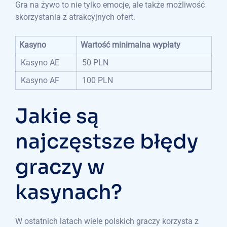
Gra na żywo to nie tylko emocje, ale także możliwość
skorzystania z atrakcyjnych ofert.
Kasyno
Wartość minimalna wypłaty
Kasyno AE
50 PLN
Kasyno AF
100 PLN
Jakie są
najczęstsze błędy
graczy w
kasynach?
W ostatnich latach wiele polskich graczy korzysta z