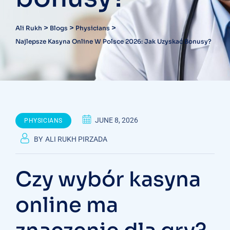
>
>
>
Ali Rukh
Blogs
Physicians
Najlepsze Kasyna Online W Polsce 2026: Jak Uzyskać Bonusy?
JUNE 8, 2026
PHYSICIANS
BY
ALI RUKH PIRZADA
Czy wybór kasyna
online ma