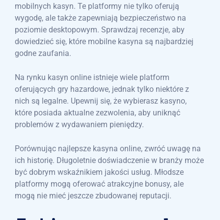
mobilnych kasyn. Te platformy nie tylko oferują
wygodę, ale także zapewniają bezpieczeństwo na
poziomie desktopowym. Sprawdzaj recenzje, aby
dowiedzieć się, które mobilne kasyna są najbardziej
godne zaufania.
Na rynku kasyn online istnieje wiele platform
oferujących gry hazardowe, jednak tylko niektóre z
nich są legalne. Upewnij się, że wybierasz kasyno,
które posiada aktualne zezwolenia, aby uniknąć
problemów z wydawaniem pieniędzy.
Porównując najlepsze kasyna online, zwróć uwagę na
ich historię. Długoletnie doświadczenie w branży może
być dobrym wskaźnikiem jakości usług. Młodsze
platformy mogą oferować atrakcyjne bonusy, ale
mogą nie mieć jeszcze zbudowanej reputacji.