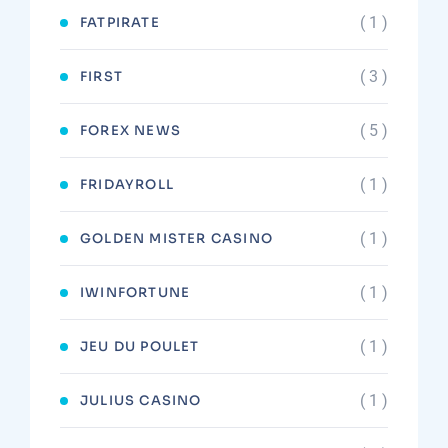
( 1 )
FATPIRATE
( 3 )
FIRST
( 5 )
FOREX NEWS
( 1 )
FRIDAYROLL
( 1 )
GOLDEN MISTER CASINO
( 1 )
IWINFORTUNE
( 1 )
JEU DU POULET
( 1 )
JULIUS CASINO