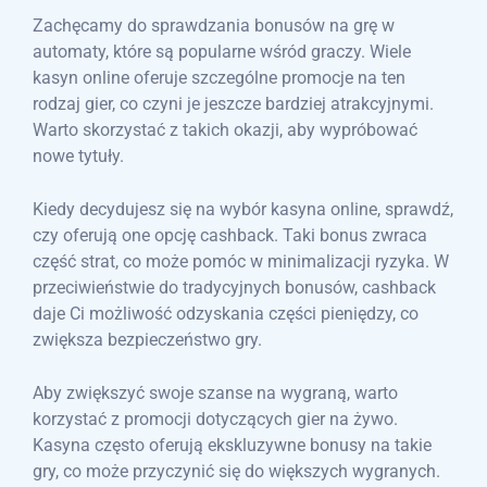
Zachęcamy do sprawdzania bonusów na grę w
automaty, które są popularne wśród graczy. Wiele
kasyn online oferuje szczególne promocje na ten
rodzaj gier, co czyni je jeszcze bardziej atrakcyjnymi.
Warto skorzystać z takich okazji, aby wypróbować
nowe tytuły.
Kiedy decydujesz się na wybór kasyna online, sprawdź,
czy oferują one opcję cashback. Taki bonus zwraca
część strat, co może pomóc w minimalizacji ryzyka. W
przeciwieństwie do tradycyjnych bonusów, cashback
daje Ci możliwość odzyskania części pieniędzy, co
zwiększa bezpieczeństwo gry.
Aby zwiększyć swoje szanse na wygraną, warto
korzystać z promocji dotyczących gier na żywo.
Kasyna często oferują ekskluzywne bonusy na takie
gry, co może przyczynić się do większych wygranych.