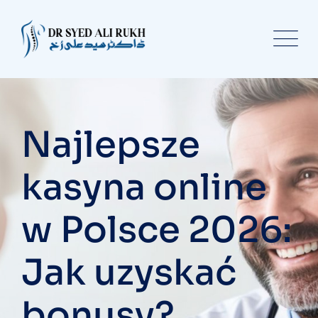
Najlepsze
kasyna online
w Polsce 2026:
Jak uzyskać
bonusy?