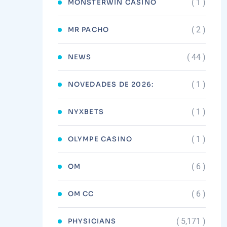
( 1 )
MONSTERWIN CASINO
( 2 )
MR PACHO
( 44 )
NEWS
( 1 )
NOVEDADES DE 2026:
( 1 )
NYXBETS
( 1 )
OLYMPE CASINO
( 6 )
OM
( 6 )
OM CC
( 5,171 )
PHYSICIANS