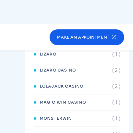
( 1 )
JEU DU POULET
( 1 )
JULIUS CASINO
( 1 )
KING HILLS CASINO
( 1 )
LIZARO
( 2 )
LIZARO CASINO
( 2 )
LOLAJACK CASINO
( 1 )
MAGIC WIN CASINO
( 1 )
MONSTERWIN