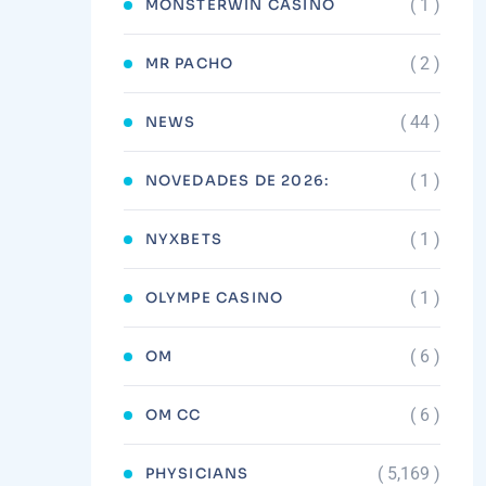
( 1 )
MONSTERWIN CASINO
( 2 )
MR PACHO
( 44 )
NEWS
( 1 )
NOVEDADES DE 2026:
( 1 )
NYXBETS
( 1 )
OLYMPE CASINO
( 6 )
OM
( 6 )
OM CC
( 5,169 )
PHYSICIANS